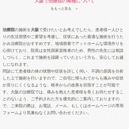
大阪で治療院の業種について
をもっと見る ＞
治療院
の施術を
大阪
で受けたいとお考えでしたら、患者様一人ひと
りの生活習慣やご要望を考慮し、症状にあった最適な施術を行うた
かみ治療院がおすすめです。地域密着でアットホームな環境作りを
心掛けており、院長は女性国家資格者のため、男性の先生には相談
しづらく、これまで施術を躊躇っていたという方も、安心してお越
しになれます。
問診にて患者様の体の状態や症状を詳しく伺い、不調の原因を分析
した上で施術を行いますので、ご自宅に帰られてからも痛みや症状
が戻りにくくなるような、根本からの改善を目指すことが可能で
す。
大阪
の
治療院
では、痛みを抱えた患者様を長くお待たせするこ
とのないよう、ご予約された方を優先的にご案内しておりますの
で、ご来院の際は、お電話、メール、もしくはホームページの専用
フォームより気兼ねなくお問い合わせください。