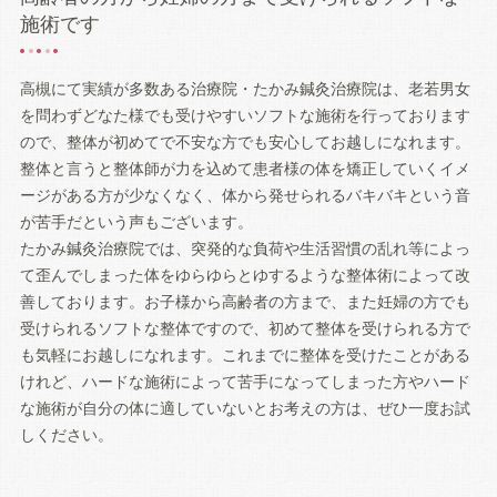
施術です
高槻にて実績が多数ある治療院・たかみ鍼灸治療院は、老若男女
を問わずどなた様でも受けやすいソフトな施術を行っております
ので、整体が初めてで不安な方でも安心してお越しになれます。
整体と言うと整体師が力を込めて患者様の体を矯正していくイメ
ージがある方が少なくなく、体から発せられるバキバキという音
が苦手だという声もございます。
たかみ鍼灸治療院では、突発的な負荷や生活習慣の乱れ等によっ
て歪んでしまった体をゆらゆらとゆするような整体術によって改
善しております。お子様から高齢者の方まで、また妊婦の方でも
受けられるソフトな整体ですので、初めて整体を受けられる方で
も気軽にお越しになれます。これまでに整体を受けたことがある
けれど、ハードな施術によって苦手になってしまった方やハード
な施術が自分の体に適していないとお考えの方は、ぜひ一度お試
しください。