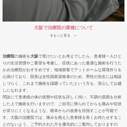
大阪で治療院の業種について
をもっと見る ＞
治療院
の施術を
大阪
で受けたいとお考えでしたら、患者様一人ひと
りの生活習慣やご要望を考慮し、症状にあった最適な施術を行うた
かみ治療院がおすすめです。地域密着でアットホームな環境作りを
心掛けており、院長は女性国家資格者のため、男性の先生には相談
しづらく、これまで施術を躊躇っていたという方も、安心してお越
しになれます。
問診にて患者様の体の状態や症状を詳しく伺い、不調の原因を分析
した上で施術を行いますので、ご自宅に帰られてからも痛みや症状
が戻りにくくなるような、根本からの改善を目指すことが可能で
す。
大阪
の
治療院
では、痛みを抱えた患者様を長くお待たせするこ
とのないよう、ご予約された方を優先的にご案内しておりますの