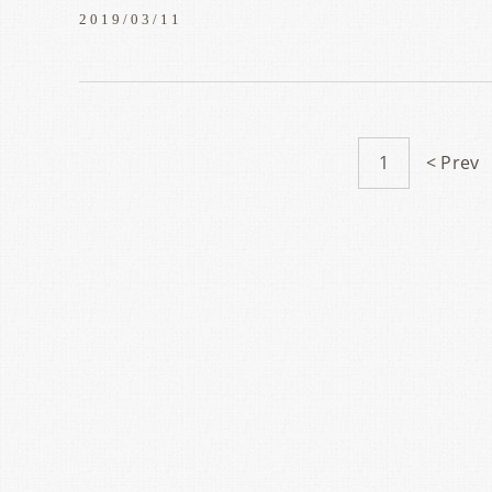
2019/03/11
1
< Prev