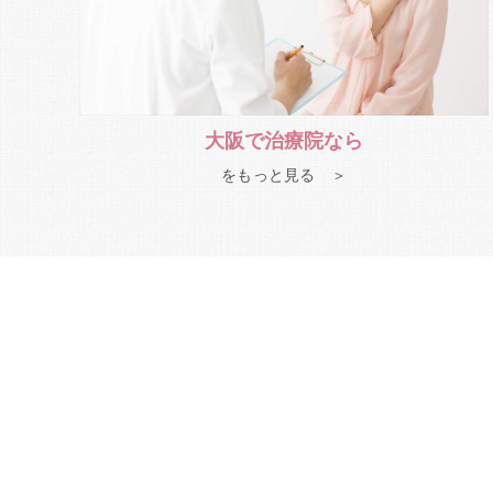
大阪で治療院なら
をもっと見る ＞
治療院
の施術を
大阪
で受けたいとお考えでしたら、
域密着でアットホームな環境作りを心掛けており、
お越しになれます。
問診にて患者様の体の状態や症状を詳しく伺い、不
からの改善を目指すことが可能です。
大阪
の
治療院
で、ご来院の際は、お電話、メール、もしくはホー