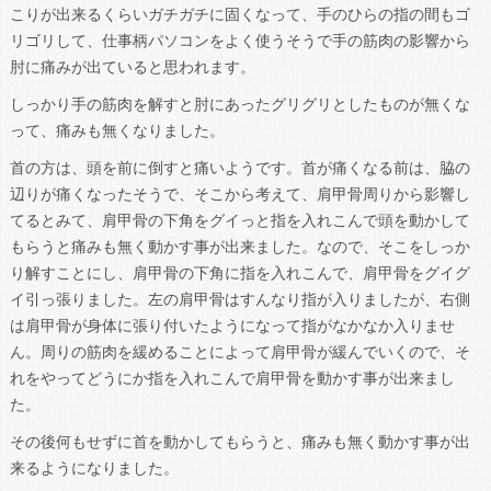
こりが出来るくらいガチガチに固くなって、手のひらの指の間もゴ
リゴリして、仕事柄パソコンをよく使うそうで手の筋肉の影響から
肘に痛みが出ていると思われます。
しっかり手の筋肉を解すと肘にあったグリグリとしたものが無くな
って、痛みも無くなりました。
首の方は、頭を前に倒すと痛いようです。首が痛くなる前は、脇の
辺りが痛くなったそうで、そこから考えて、肩甲骨周りから影響し
てるとみて、肩甲骨の下角をグイっと指を入れこんで頭を動かして
もらうと痛みも無く動かす事が出来ました。なので、そこをしっか
り解すことにし、肩甲骨の下角に指を入れこんで、肩甲骨をグイグ
イ引っ張りました。左の肩甲骨はすんなり指が入りましたが、右側
は肩甲骨が身体に張り付いたようになって指がなかなか入りませ
ん。周りの筋肉を緩めることによって肩甲骨が緩んでいくので、そ
れをやってどうにか指を入れこんで肩甲骨を動かす事が出来まし
た。
その後何もせずに首を動かしてもらうと、痛みも無く動かす事が出
来るようになりました。