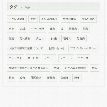
タグ
Tags
アキレス腱痛
手術
足全体の痛み
坐骨神経痛
身体の疲れ
肩痛
大坂
ギックリ腰
膝痛
鍼
頚部痛
肘痛
顎痛
足の痺れ
肩こり
ばね指
寝違え
足首痛
大阪で治療院の業種について
お問い合わせ
プライバシーポリシー
コンセプト
サービス
メニュー
メニュー2
アクセス
大阪で治療院が必要とされる理由
大阪
たかみ鍼灸治療院
整体
首痛
改善
股関節痛
腰部痛
背部痛
腰痛