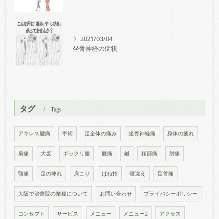
2021/03/04
坐骨神経の症状
タグ
Tags
アキレス腱痛
手術
足全体の痛み
坐骨神経痛
身体の疲れ
肩痛
大坂
ギックリ腰
膝痛
鍼
頚部痛
肘痛
顎痛
足の痺れ
肩こり
ばね指
寝違え
足首痛
大阪で治療院の業種について
お問い合わせ
プライバシーポリシー
コンセプト
サービス
メニュー
メニュー2
アクセス