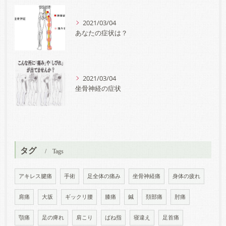
2021/03/04
あなたの症状は？
2021/03/04
坐骨神経の症状
タグ
Tags
アキレス腱痛
手術
足全体の痛み
坐骨神経痛
身体の疲れ
肩痛
大坂
ギックリ腰
膝痛
鍼
頚部痛
肘痛
顎痛
足の痺れ
肩こり
ばね指
寝違え
足首痛