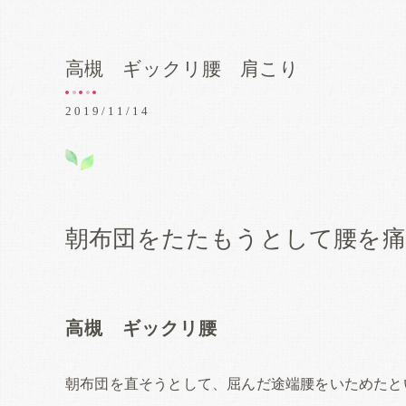
高槻 ギックリ腰 肩こり
2019/11/14
朝布団をたたもうとして腰を
高槻 ギックリ腰
朝布団を直そうとして、屈んだ途端腰をいためたと