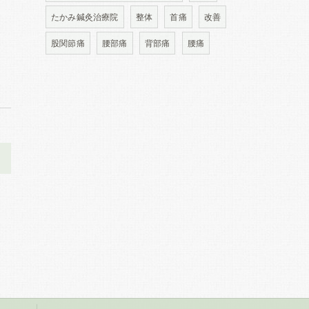
たかみ鍼灸治療院
整体
首痛
改善
股関節痛
腰部痛
背部痛
腰痛
>