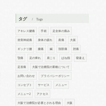
を
タグ
Tags
アキレス腱痛
手術
足全体の痛み
坐骨神経痛
身体の疲れ
肩痛
大坂
ギックリ腰
膝痛
鍼
頚部痛
肘痛
く
顎痛
足の痺れ
肩こり
ばね指
寝違え
足首痛
大阪で治療院の業種について
痛
お問い合わせ
プライバシーポリシー
コンセプト
サービス
メニュー
メニュー2
アクセス
リ
大阪で治療院が必要とされる理由
大阪