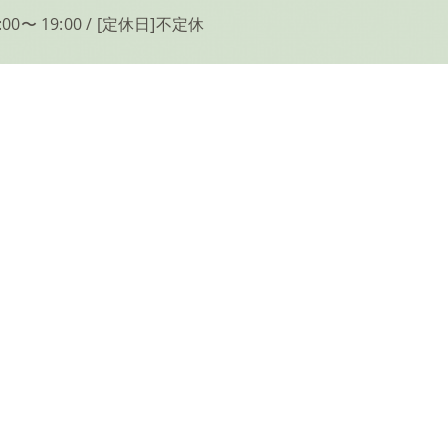
00〜 19:00 / [定休日]不定休
で治療院が必要とされる理由
高槻で治療院の業種について
かみ治療院
ブログ
お問い合わせ
プライバシーポリシー
© 2026 大阪で治療院ならたかみ治療院 ALL RIGHT RESERVED.