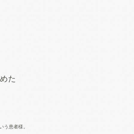
痛めた
いう患者様。