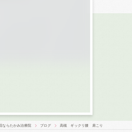
院ならたかみ治療院
ブログ
高槻 ギックリ腰 肩こり