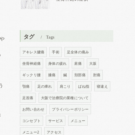
タグ
Tags
や
ょ
アキレス腱痛
手術
足全体の痛み
の
坐骨神経痛
身体の疲れ
肩痛
大坂
ギックリ腰
膝痛
鍼
頚部痛
肘痛
う
顎痛
足の痺れ
肩こり
ばね指
寝違え
足首痛
大阪で治療院の業種について
お問い合わせ
プライバシーポリシー
が
コンセプト
サービス
メニュー
メニュー2
アクセス