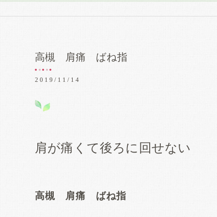
高槻 肩痛 ばね指
2019/11/14
肩が痛くて後ろに回せない
高槻 肩痛 ばね指